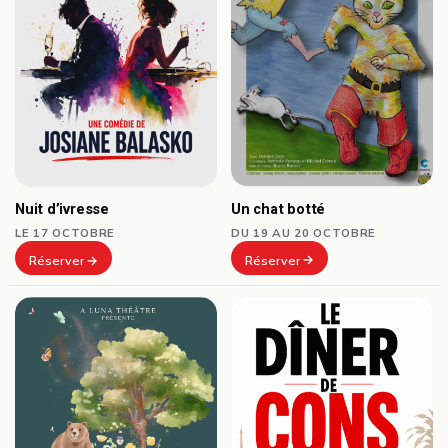
Un chat botté
Nuit d’ivresse
DU 19 AU 20 OCTOBRE
LE 17 OCTOBRE
Réserver
Réserver