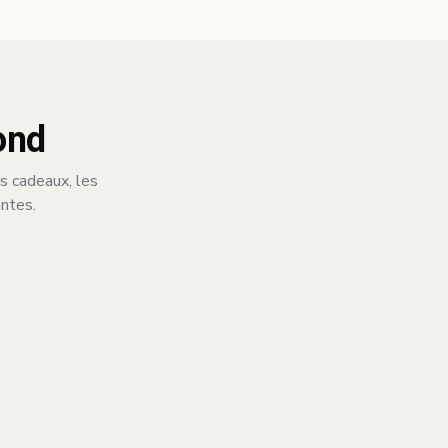
ond
ns cadeaux, les
entes.