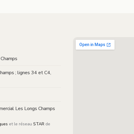
s Champs
amps ; lignes 34 et C4,
mmercial Les Longs Champs
ques
et le réseau
STAR
de