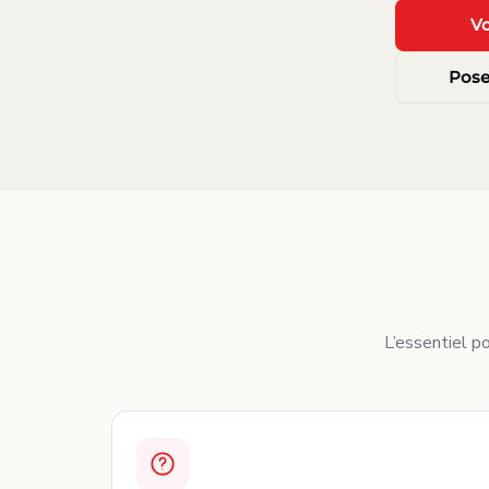
Vo
Pose
L’essentiel po